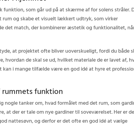
k funktion, som går ud på at skærme af for solens stråler. 
et rum og skabe et visuelt lækkert udtryk, som virker
de det match, der kombinerer æstetik og funktionalitet, nå
de, at projektet ofte bliver uoverskueligt, fordi du både s
e, hvordan de skal se ud, hvilket materiale de er lavet af, h
t kan i mange tilfælde være en god idé at hyre et professio
f rummets funktion
 dig nogle tanker om, hvad formålet med det rum, som gardi
e, at der er tale om nye gardiner til soveværelset. Her er d
 god nattesøvn, og derfor er det ofte en god idé at vælge