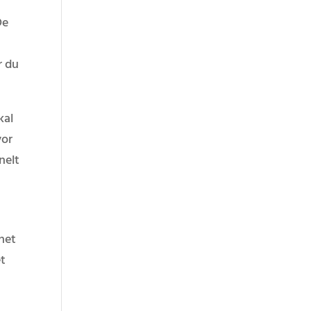
De
r du
kal
vor
nelt
net
et